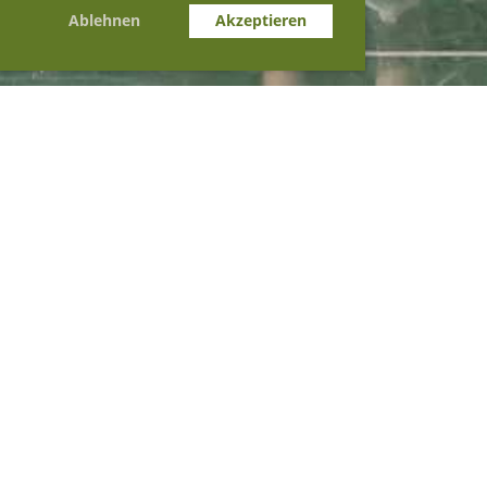
Ablehnen
Akzeptieren
Zurück
11.08.2025
,
Kreisspieltag
Schmiedrued
Am 6. September 2025 findet der Kreisspieltag des Kreises 
Aarau-Kulm bei uns in Schmiedrued statt. Teilnehmen können 
alle Vereine des Kreises in den Disziplinen Volleyball und 