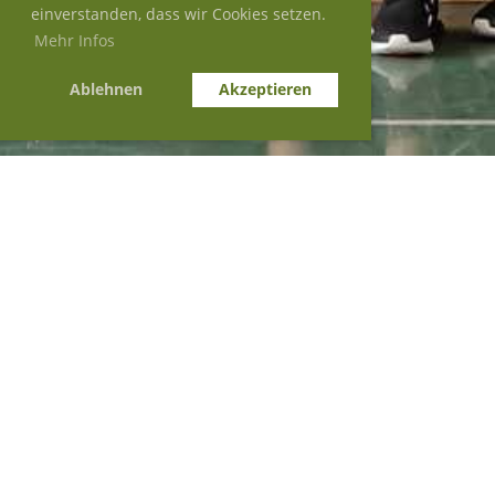
einverstanden, dass wir Cookies setzen.
Mehr Infos
Ablehnen
Akzeptieren
Zurück
10.05.2026
,
Rückblick Kreiscup
Aarau-Kulm