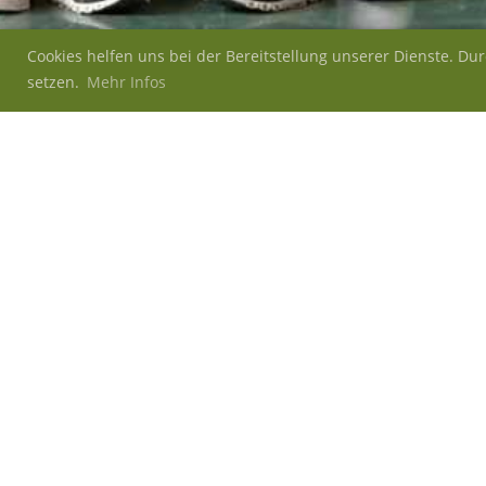
Cookies helfen uns bei der Bereitstellung unserer Dienste. Du
setzen.
Mehr Infos
Zurück
Turnfest See
Wann
Samstag 20.06.2026 (ganztägig)
Typ
Wettkampf