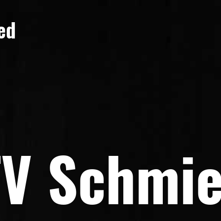
ed
V Schmi