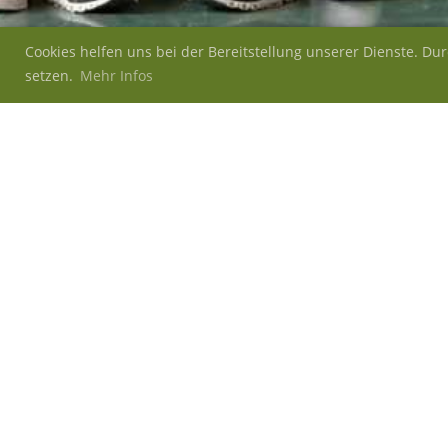
Cookies helfen uns bei der Bereitstellung unserer Dienste. Du
setzen.
Mehr Infos
Zurück
Plausch-Beac
Wann
Samstag 29.08.2026 (ganztägig)
Ort
Badi Walde