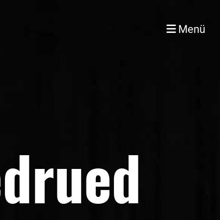
Menü
edrued